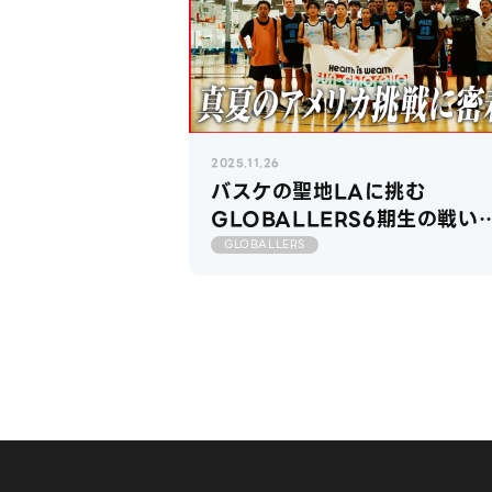
2025.11.26
バスケの聖地LAに挑む
GLOBALLERS6期生の戦い
開幕【GLOBALLERS2025
GLOBALLERS
編】