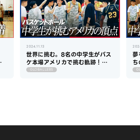
2024.11.13
2024
世界に挑む。8名の中学生がバス
夢
が
ケ本場アメリカで挑む軌跡！
ち
 前
【GLOBALLERS2024 アメリ
【
GLOBALLERS
G
カ遠征編】
ア