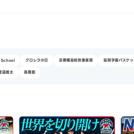
 School
クロレラの日
京都橘高校吹奏楽部
延岡学園バスケッ
渡邊雄太
髙橋藍