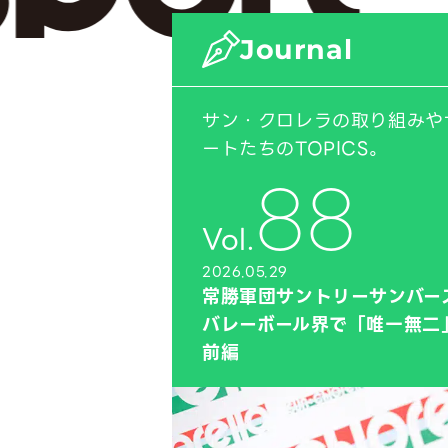
Journal
サン・クロレラの取り組みや
ートたちのTOPICS。
88
Vol.
2026.05.29
常勝軍団サントリーサンバー
バレーボール界で「唯一無二
前編