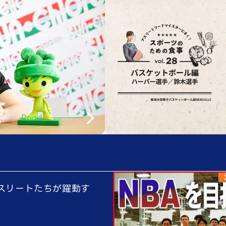
Read
スリートたちが躍動す
。