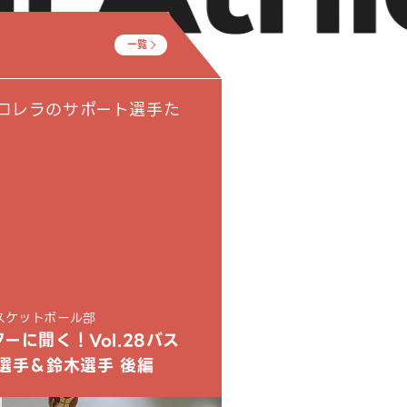
一覧
ロレラのサポート選手た
子バスケットボール部
ーに聞く！Vol.28バス
選手＆鈴木選手 後編