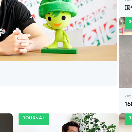
頂
J
202
1
JOURNAL
J