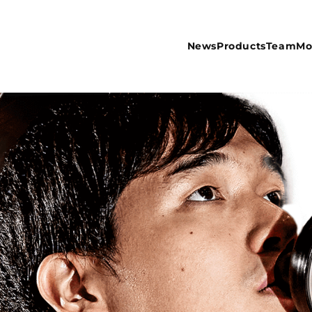
News
Products
Team
Mo