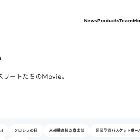
News
Products
Team
Mo
e
リートたちのMovie。
ol
クロレラの日
京都橘高校吹奏楽部
延岡学園バスケットボー