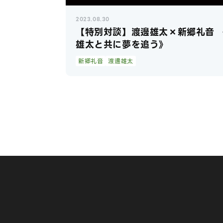
2023.08.30
【特別対談】渡邊雄太×新郷礼音 
雄太と共に夢を追う》
新郷礼音
渡邊雄太