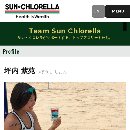
EN
of
Team Sun Chlorella
サン・クロレラがサポートする、トップアスリートたち。
Profile
坪内 紫苑
つぼうち しおん