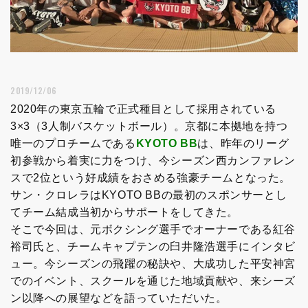
2019/12/06
2020年の東京五輪で正式種目として採用されている
3×3（3人制バスケットボール）。京都に本拠地を持つ
唯一のプロチームである
KYOTO BB
は、昨年のリーグ
初参戦から着実に力をつけ、今シーズン西カンファレン
スで2位という好成績をおさめる強豪チームとなった。
サン・クロレラはKYOTO BBの最初のスポンサーとし
てチーム結成当初からサポートをしてきた。
そこで今回は、元ボクシング選手でオーナーである紅谷
裕司氏と、チームキャプテンの臼井隆浩選手にインタビ
ュー。今シーズンの飛躍の秘訣や、大成功した平安神宮
でのイベント、スクールを通じた地域貢献や、来シーズ
ン以降への展望などを語っていただいた。