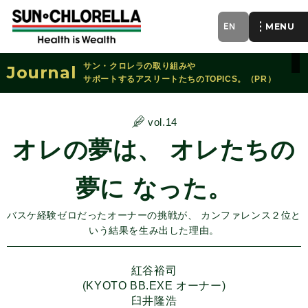
EN
of
サン・クロレラの取り組みや
Journal
サポートするアスリートたちのTOPICS。（PR）
vol.14
オレの夢は、 オレたちの
夢に なった。
バスケ経験ゼロだったオーナーの挑戦が、 カンファレンス２位と
いう結果を生み出した理由。
紅谷裕司
(KYOTO BB.EXE オーナー)
臼井隆浩