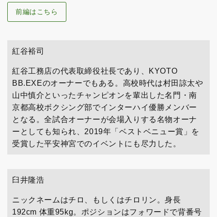
前編はこちら
紅谷裕司
紅谷工務店の代表取締役社長であり、KYOTO
BB.EXEのオーナーでもある。高校時代は村田諒太や
山中慎介といったチャンピオンを輩出した名門・南
京都高校ボクシング部でインターハイ優勝メンバー
となる。全試合オーナーが会場入りする名物オーナ
ーとしても知られ、2019年「ベストベニュー賞」を
受賞した平安神宮でのイベントにも尽力した。
臼井隆浩
ニックネームはチロ、もしくはチロリン。身長
192cm 体重95kg。ポジションはフォワードで背番号