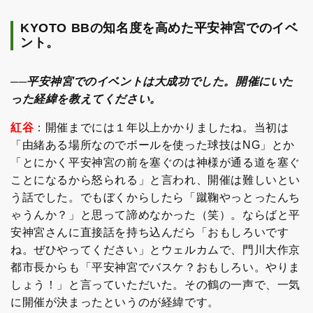
KYOTO BBの知名度を高めた平安神宮でのイベ
ント。
──平安神宮でのイベントは大成功でした。開催にいた
った経緯を教えてください。
紅谷
：開催までには１年以上かかりましたね。当初は
「由緒ある場所なのでボールを使った球技はNG」とか
「とにかく平安神宮の前を塞ぐのは神様が通る道を塞ぐ
ことになるから怒られる」と言われ、開催は難しいとい
う話でした。でもぼくからしたら「蹴鞠やっとったんち
ゃうんか？」と思って諦めなかった（笑）。ならばと平
安神宮さんに直接話を持ち込んだら「おもしろいです
ね。ぜひやってください」とウェルカムで、門川大作京
都市長からも「平安神宮でバスケ？おもしろい。やりま
しょう！」と言っていただいた。その鶴の一声で、一気
に開催が決まったというのが経緯です。