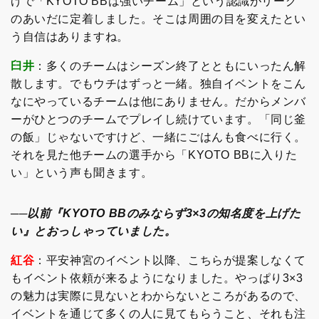
げで「KYOTO BBは強いチーム」という認識がリーグ
のあいだに定着しました。そこは周囲の目を変えたとい
う自信はありますね。
臼井
：多くのチームはシーズン終了とともにいったん解
散します。でもウチはずっと一緒。独自イベントをこん
なにやっているチームは他にありません。だからメンバ
ーがひとつのチームでプレイし続けています。「同じ釜
の飯」じゃないですけど、一緒にごはんも食べに行く。
それを見た他チームの選手から「KYOTO BBに入りた
い」という声も聞きます。
──以前『KYOTO BBのみならず3×3の知名度を上げた
い』とおっしゃっていました。
紅谷
：平安神宮のイベント以降、こちらが提案しなくて
もイベント依頼が来るようになりました。やっぱり3×3
の魅力は実際に見ないとわからないところがあるので、
イベントを通じて多くの人に見てもらうこと、それも注