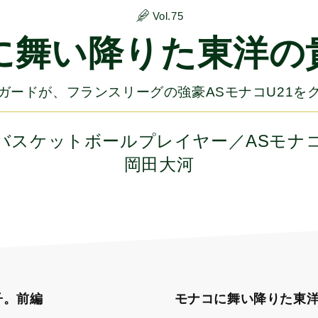
Vol.75
に舞い降りた東洋の
ガードが、フランスリーグの強豪ASモナコU21を
バスケットボールプレイヤー／ASモナコ 
岡田大河
子。前編
モナコに舞い降りた東