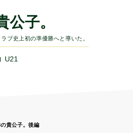
貴公子。
クラブ史上初の準優勝へと導いた。
U21
洋の貴公子。後編