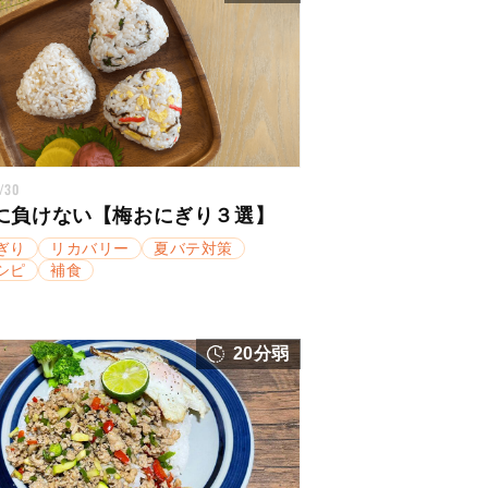
/30
に負けない【梅おにぎり３選】
ぎり
リカバリー
夏バテ対策
シピ
補食
20分弱