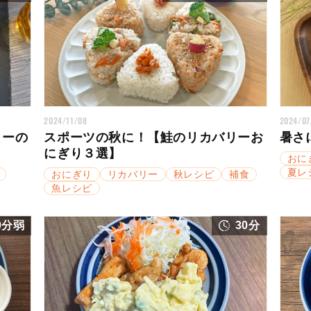
2024/11/08
2024/07
リーの
スポーツの秋に！【鮭のリカバリーお
暑さ
にぎり３選】
おに
夏レ
おにぎり
リカバリー
秋レシピ
補食
魚レシピ
0分弱
30分