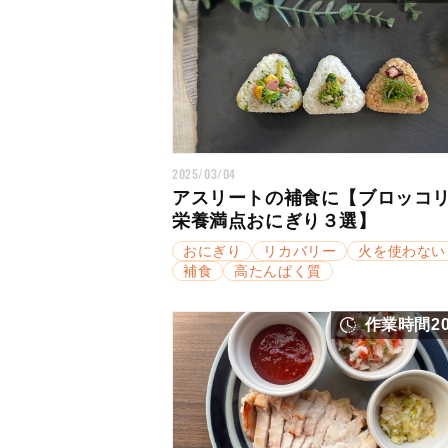
2025/03/04
アスリートの補食に【ブロッコ
栄養満点おにぎり３選】
おにぎり
リカバリー
火を使わない
補食
高たんぱく質
作業時間2