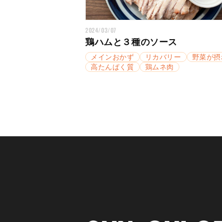
2024/03/07
鶏ハムと３種のソース
メインおかず
リカバリー
野菜が摂
高たんぱく質
鶏ムネ肉