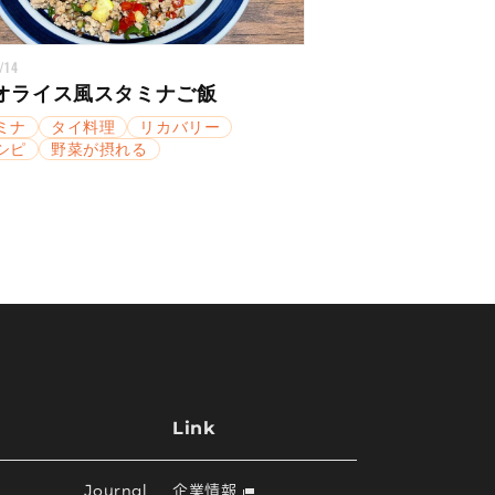
/14
オライス風スタミナご飯
ミナ
タイ料理
リカバリー
シピ
野菜が摂れる
Link
Journal
企業情報