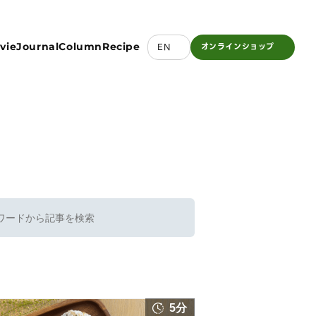
vie
Journal
Column
Recipe
EN
オンライン
ショップ
5分