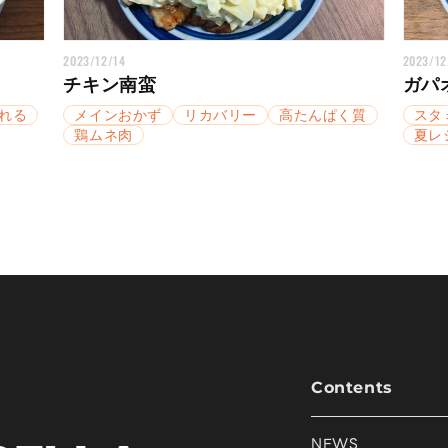
2023/12/14
2023/12
チキン南蛮
ガパ
れる
メインおかず
リカバリー
高たんぱく質
スタ
鶏ムネ肉
夏レ
Contents
NEWS